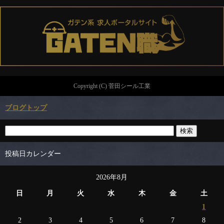
Copyright (C) 菅田シール工業
ブログトップ
投稿日カレンダー
2026年8月
日
月
火
水
木
金
土
1
2
3
4
5
6
7
8