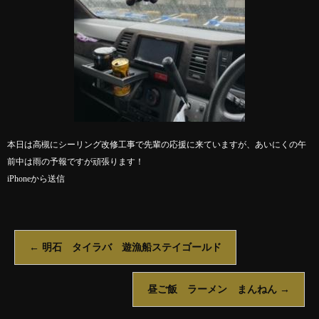
本日は高槻にシーリング改修工事で先輩の応援に来ていますが、あいにくの午
前中は雨の予報ですが頑張ります！
iPhoneから送信
←
明石 タイラバ 遊漁船ステイゴールド
昼ご飯 ラーメン まんねん
→