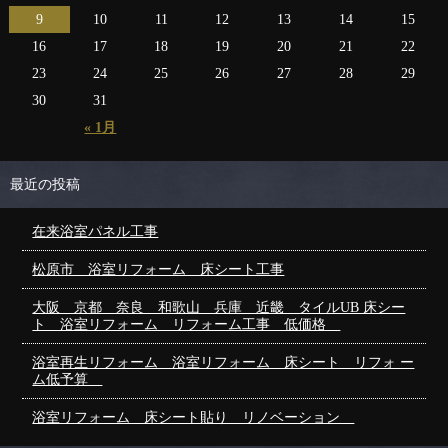
9
10
11
12
13
14
15
16
17
18
19
20
21
22
23
24
25
26
27
28
29
30
31
« 1月
最近の投稿
在来浴室パネル工事
松原市 浴室リフォーム 床シート工事
大阪 京都 奈良 和歌山 兵庫 近畿 タイルUB 床シー
ト 浴室リフォーム リフォーム工事 低価格
浴室再生リフォーム 浴室リフォーム 床シート リフォ ー
ム低予算
浴室リフォーム 床シート貼り リノベーション