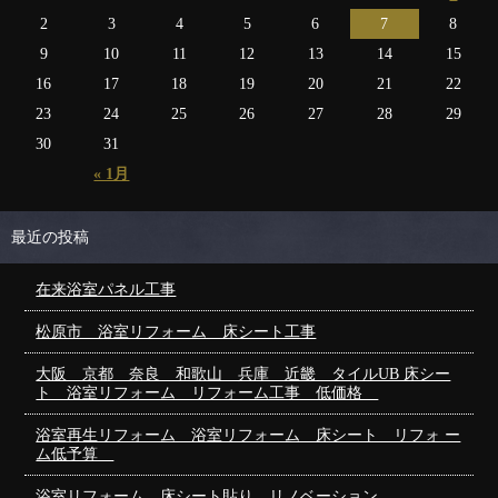
2
3
4
5
6
7
8
9
10
11
12
13
14
15
16
17
18
19
20
21
22
23
24
25
26
27
28
29
30
31
« 1月
最近の投稿
在来浴室パネル工事
松原市 浴室リフォーム 床シート工事
大阪 京都 奈良 和歌山 兵庫 近畿 タイルUB 床シー
ト 浴室リフォーム リフォーム工事 低価格
浴室再生リフォーム 浴室リフォーム 床シート リフォ ー
ム低予算
浴室リフォーム 床シート貼り リノベーション