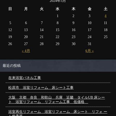
2024年5月
日
月
火
水
木
金
土
1
2
3
4
5
6
7
8
9
10
11
12
13
14
15
16
17
18
19
20
21
22
23
24
25
26
27
28
29
30
31
« 4月
6月 »
最近の投稿
在来浴室パネル工事
松原市 浴室リフォーム 床シート工事
大阪 京都 奈良 和歌山 兵庫 近畿 タイルUB 床シー
ト 浴室リフォーム リフォーム工事 低価格
浴室再生リフォーム 浴室リフォーム 床シート リフォ ー